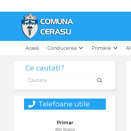
Acasă
Conducerea
Primăria
Al
Ce cautati?
Caută
după:
Telefoane utile
Primar
Alin Staicu