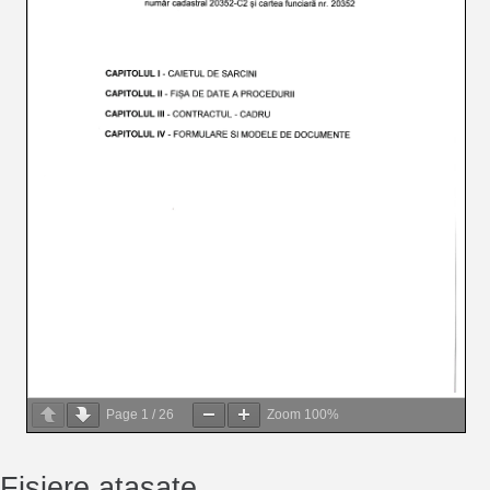
Page
1
/
26
Zoom
100%
Fisiere atasate