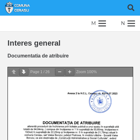
M
N
Interes general
Documentatia de atribuire
Page
1
/
26
Zoom
100%