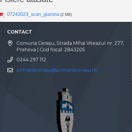
07242023_scan_gianina
(2 MB)
CONTACT
Comuna Cerașu, Strada Mihai Viteazul nr. 277,
Prahova | Cod fiscal: 2843205
0244 297 112
primariacerasu@primariacerasu.ro