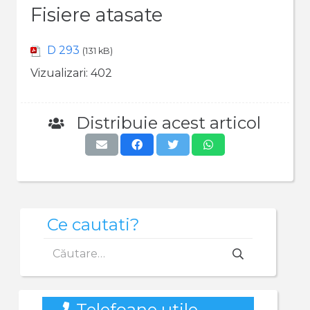
Fisiere atasate
D 293
(131 kB)
Vizualizari:
402
Distribuie acest articol
Ce cautati?
Caută
după:
Telefoane utile