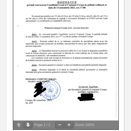
Page
1
/
2
Zoom
100%