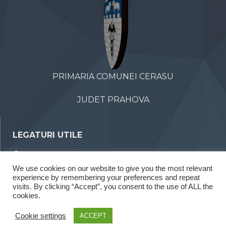
PRIMARIA COMUNEI CERASU
JUDET PRAHOVA
LEGATURI UTILE
Declaratii de avere
We use cookies on our website to give you the most relevant
Declaratii de interese
experience by remembering your preferences and repeat
Rapoarte legea 52/2003
visits. By clicking “Accept”, you consent to the use of ALL the
cookies.
Rapoarte legea 544/2001
Cookie settings
ACCEPT