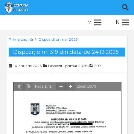
M
N
Prima pagină
Dispozitii primar 2025
Dispoziție nr. 319 din data de 24.12.2025
16 ianuarie 2026
Dispozitii primar 2025
207
Page
1
/
1
Zoom
100%