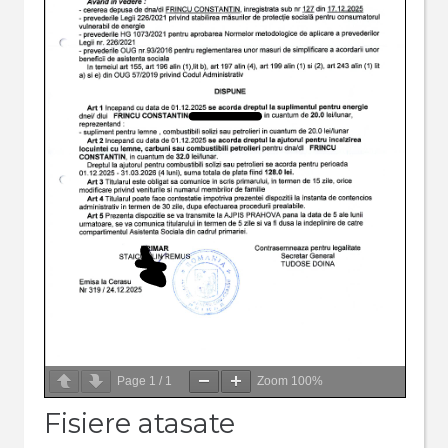
Page
1
/
1
Zoom
100%
Fisiere atasate