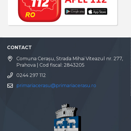
CONTACT
Comuna Cerașu, Strada Mihai Viteazul nr. 277,
Prahova | Cod fiscal: 2843205
0244 297 112
primariacerasu@primariacerasu.ro