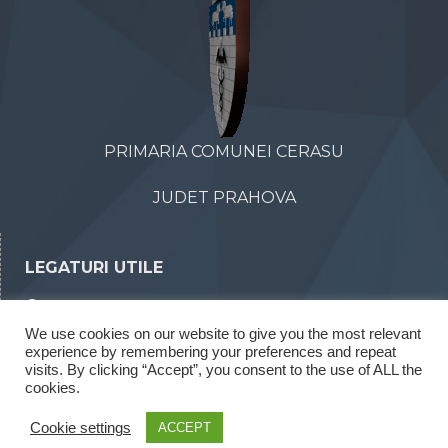
PRIMARIA COMUNEI CERASU
JUDET PRAHOVA
LEGATURI UTILE
Declaratii de avere
We use cookies on our website to give you the most relevant
Declaratii de interese
experience by remembering your preferences and repeat
Rapoarte legea 52/2003
visits. By clicking “Accept”, you consent to the use of ALL the
cookies.
Rapoarte legea 544/2001
Cookie settings
ACCEPT