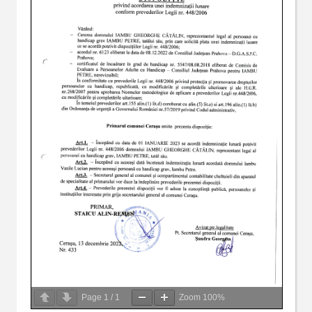
Page
1
/
1
Zoom
100%