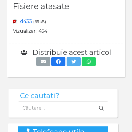
Fisiere atasate
d433
(65 kB)
Vizualizari:
454
Distribuie acest articol
Ce cautati?
Caută
după:
Telefoane utile