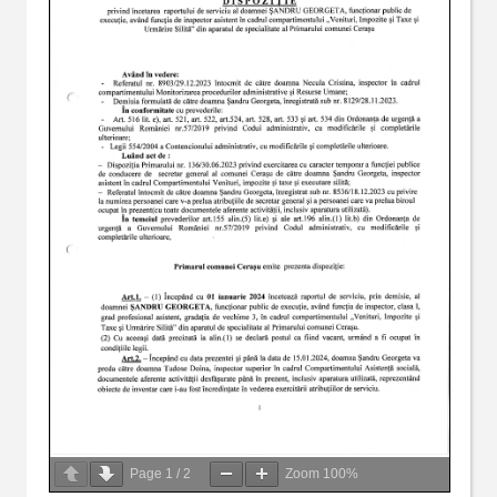
Page
1
/
2
Zoom
100%