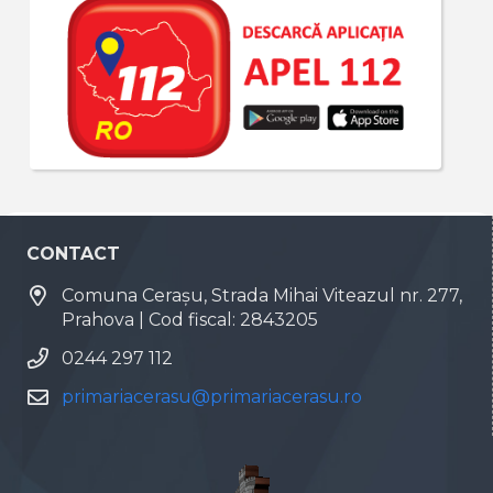
CONTACT
Comuna Cerașu, Strada Mihai Viteazul nr. 277,
Prahova | Cod fiscal: 2843205
0244 297 112
primariacerasu@primariacerasu.ro