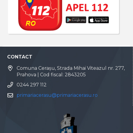
CONTACT
Comuna Cerașu, Strada Mihai Viteazul nr. 277,
Prahova | Cod fiscal: 2843205
0244 297 112
primariacerasu@primariacerasu.ro