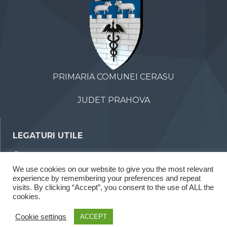
PRIMARIA COMUNEI CERASU
JUDET PRAHOVA
LEGATURI UTILE
Declaratii de avere
We use cookies on our website to give you the most relevant
Declaratii de interese
experience by remembering your preferences and repeat
Rapoarte legea 52/2003
visits. By clicking “Accept”, you consent to the use of ALL the
cookies.
Rapoarte legea 544/2001
Cookie settings
ACCEPT