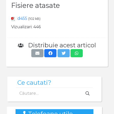
Fisiere atasate
d455
(102 kB)
Vizualizari:
446
Distribuie acest articol
Ce cautati?
Caută
după:
Telefoane utile