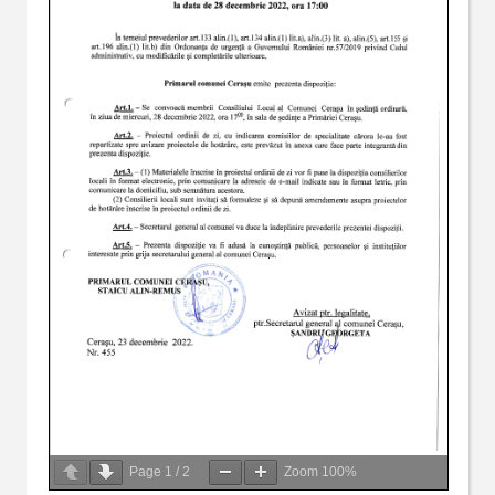
Page
1
/
2
Zoom
100%