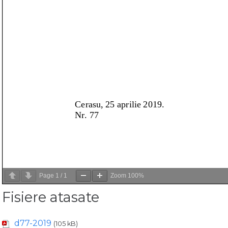
Page
1
/
1
Zoom
100%
Fisiere atasate
d77-2019
(105 kB)