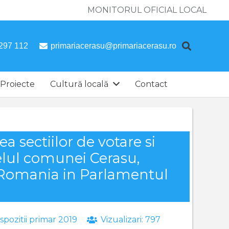
MONITORUL OFICIAL LOCAL
297 112
primariacerasu@primariacerasu.ro
Proiecte
Cultură locală
Contact
a sectiilor de votare si
ivelul comunei Cerasu,
 Romania in Parlamentul
spozitii primar 2019
Vizualizari:
797