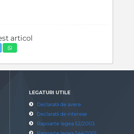
st articol
LEGATURI UTILE
Declaratii de avere
Declaratii de interese
Rapoarte legea 52/2003
Rapoarte legea 544/2001