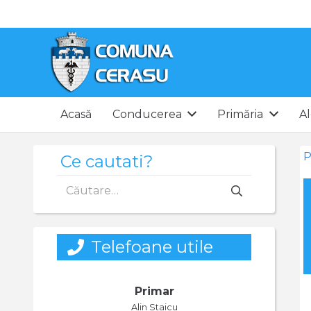
Acasă
Conducerea
Primăria
Al
P
Ce cautati?
Caută
după:
Telefoane utile
Primar
Alin Staicu