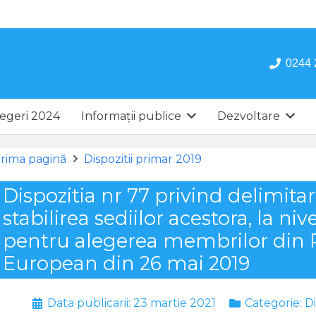
0244 
egeri 2024
Informații publice
Dezvoltare
rima pagină
Dispozitii primar 2019
Dispozitia nr 77 privind delimitare
stabilirea sediilor acestora, la n
pentru alegerea membrilor din
European din 26 mai 2019
Data publicarii:
23 martie 2021
Categorie:
Di