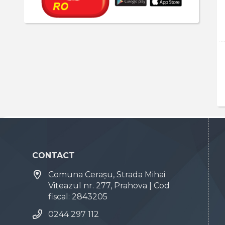
CONTACT
Comuna Cerașu, Strada Mihai
Viteazul nr. 277, Prahova | Cod
fiscal: 2843205
0244 297 112