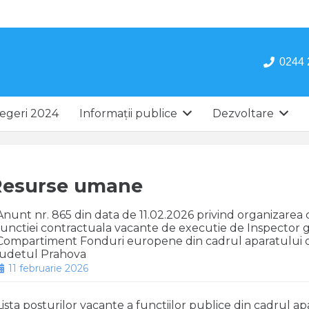
0244 
egeri 2024
Informații publice
Dezvoltare
Resurse umane
Anunt nr. 865 din data de 11.02.2026 privind organizare
functiei contractuala vacante de executie de Inspector g
Compartiment Fonduri europene din cadrul aparatului de
judetul Prahova
11 februarie 2026
Lista posturilor vacante a functiilor publice din cadrul a