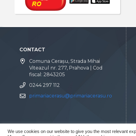
CONTACT
Comuna Cerașu, Strada Mihai
Viteazul nr. 277, Prahova | Cod
fiscal: 2843205
0244 297 112
primariacerasu@primariacerasu.ro
We use cookies on our website to give you the most relevant exp