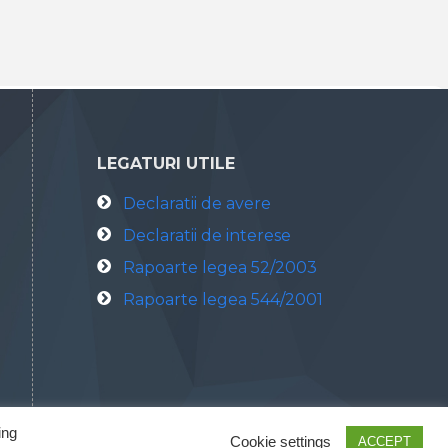
LEGATURI UTILE
Declaratii de avere
Declaratii de interese
Rapoarte legea 52/2003
Rapoarte legea 544/2001
ing
Cookie settings
ACCEPT