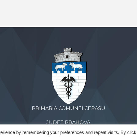
PRIMARIA COMUNEI CERASU
JUDET PRAHOVA
erience by remembering your preferences and repeat visits. By click