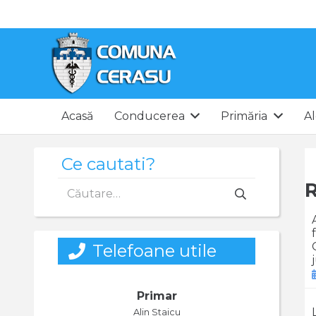
Acasă
Conducerea
Primăria
Al
Ce cautati?
Caută
după:
Telefoane utile
Primar
Alin Staicu