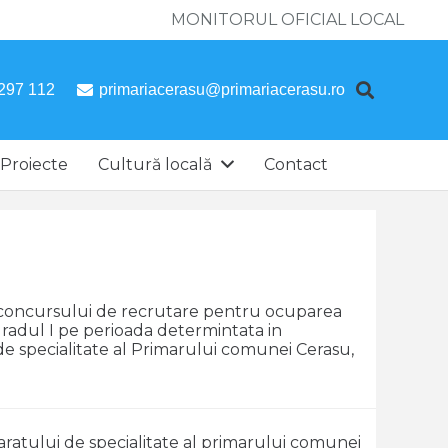
MONITORUL OFICIAL LOCAL
297 112
primariacerasu@primariacerasu.ro
Proiecte
Cultură locală
Contact
a concursului de recrutare pentru ocuparea
radul I pe perioada determintata in
 specialitate al Primarului comunei Cerasu,
paratului de specialitate al primarului comunei