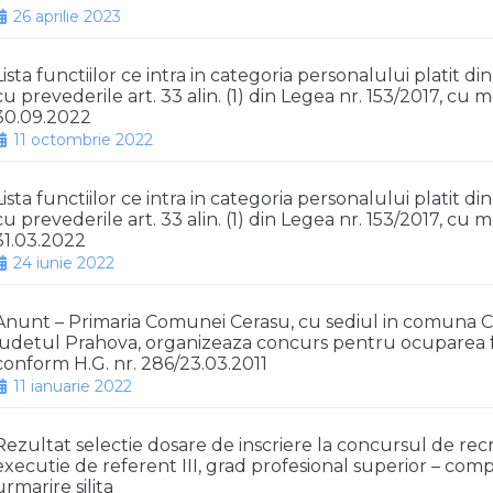
26 aprilie 2023
Lista functiilor ce intra in categoria personalului platit d
cu prevederile art. 33 alin. (1) din Legea nr. 153/2017, cu m
30.09.2022
11 octombrie 2022
Lista functiilor ce intra in categoria personalului platit d
cu prevederile art. 33 alin. (1) din Legea nr. 153/2017, cu m
31.03.2022
24 iunie 2022
Anunt – Primaria Comunei Cerasu, cu sediul in comuna Cera
judetul Prahova, organizeaza concurs pentru ocuparea fu
conform H.G. nr. 286/23.03.2011
11 ianuarie 2022
Rezultat selectie dosare de inscriere la concursul de re
executie de referent III, grad profesional superior – comp
urmarire silita