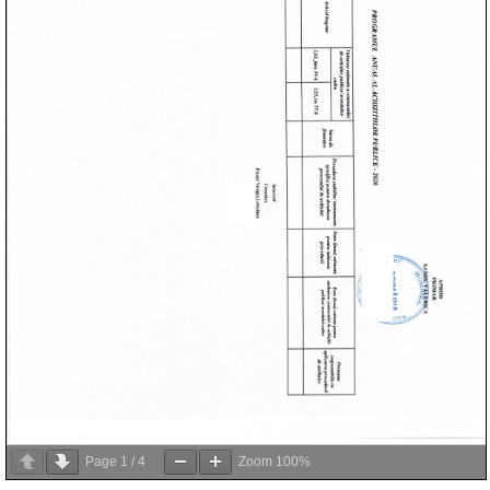
Page
1
/
4
Zoom
100%