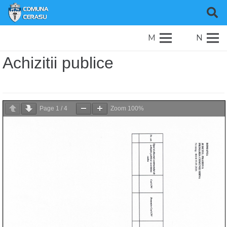
M
N
Achizitii publice
Page
1
/
4
Zoom
100%