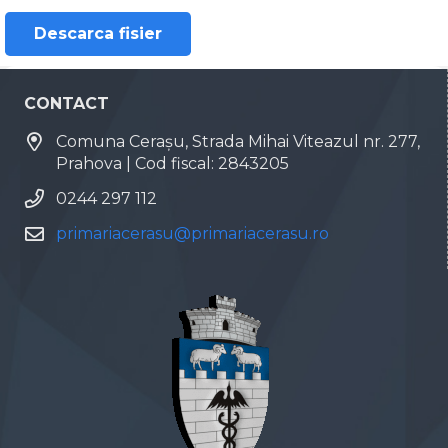
Descarca fisier
CONTACT
Comuna Cerașu, Strada Mihai Viteazul nr. 277,
Prahova | Cod fiscal: 2843205
0244 297 112
primariacerasu@primariacerasu.ro