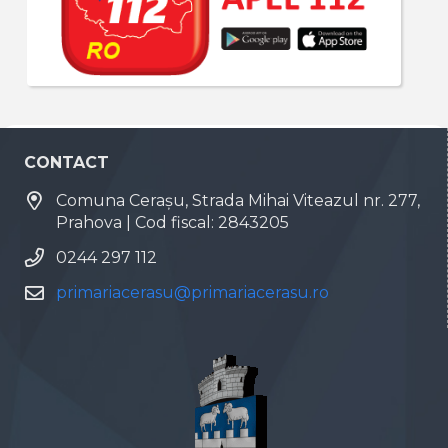
CONTACT
Comuna Cerașu, Strada Mihai Viteazul nr. 277,
Prahova | Cod fiscal: 2843205
0244 297 112
primariacerasu@primariacerasu.ro