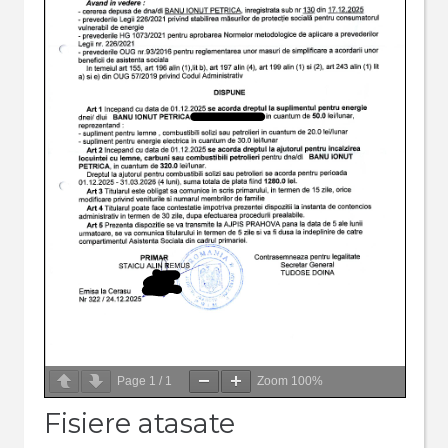
Page
1
/
1
Zoom
100%
Fisiere atasate