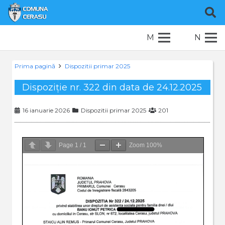
M
N
Prima pagină
Dispozitii primar 2025
Dispoziție nr. 322 din data de 24.12.2025
16 ianuarie 2026
Dispozitii primar 2025
201
Page
1
/
1
Zoom
100%