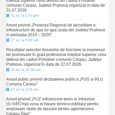
imediat superior celui detinut din cadrul Primariei
comunei Cerasu, Judetul Prahova organizat in data de
31.07.2026
31 iul. la 1:53 pm
Anunt privind „Proiectul Regional de dezvoltare a
infrastructurii de apa so apa uzata din Judetul Prahova
in perioada 2014 – 2020”
27 iul. la 9:00 am
Rezultatul selecției dosarelor de înscriere la examenul
de promovare în grad profesional imediat superior celui
deținut din cadrul Primăriei comunei Cerașu, Județul
Prahova, organizat în data de 22.07.2026.
22 iul. la 10:35 am
Anunt public privind dezbaterea publica „PUG si RLU
Comuna Cerasu”
17 iul. la 3:24 pm
Anunt privind „PUZ introducere teren in intravilan
(S=5457mp) zona echipare tehnico-edilitara pentru
amplasare statie de epurare pentru aglomerarea
Cerasu-Slon”