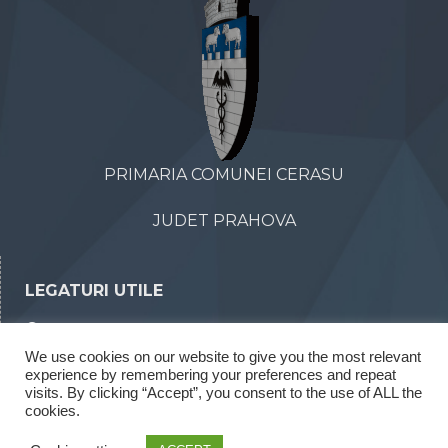
PRIMARIA COMUNEI CERASU
JUDET PRAHOVA
LEGATURI UTILE
Declaratii de avere
We use cookies on our website to give you the most relevant
Declaratii de interese
experience by remembering your preferences and repeat
Rapoarte legea 52/2003
visits. By clicking “Accept”, you consent to the use of ALL the
cookies.
Rapoarte legea 544/2001