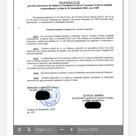
Page
1
/
1
Zoom
100%