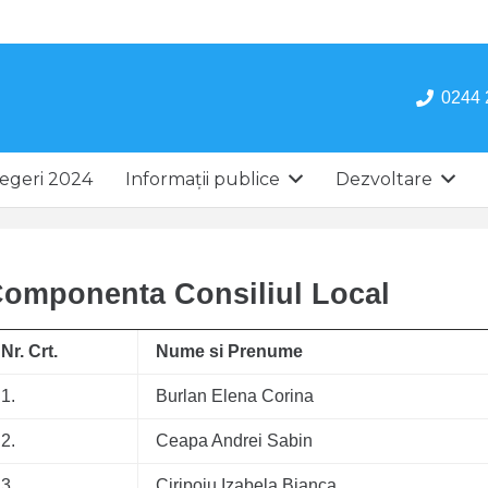
0244 
egeri 2024
Informații publice
Dezvoltare
omponenta Consiliul Local
Nr. Crt.
Nume si Prenume
1.
Burlan Elena Corina
2.
Ceapa Andrei Sabin
3.
Ciripoiu Izabela Bianca