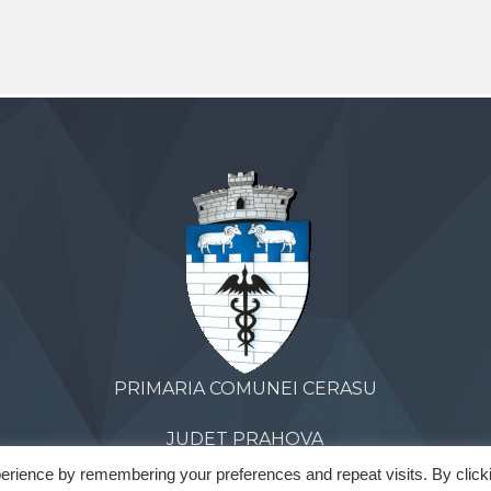
PRIMARIA COMUNEI CERASU
JUDET PRAHOVA
erience by remembering your preferences and repeat visits. By click