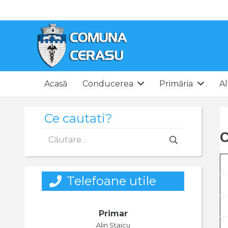
Acasă
Conducerea
Primăria
Al
Ce cautati?
Caută
C
după:
Telefoane utile
Primar
Alin Staicu