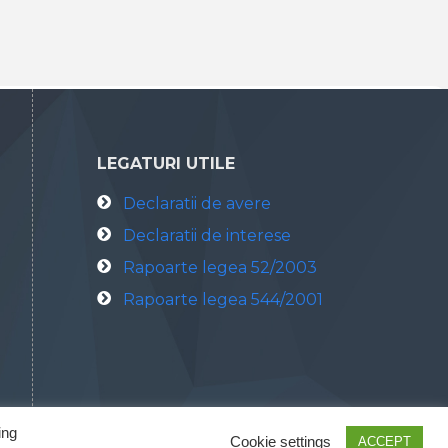
LEGATURI UTILE
Declaratii de avere
Declaratii de interese
Rapoarte legea 52/2003
Rapoarte legea 544/2001
ing
Cookie settings
ACCEPT