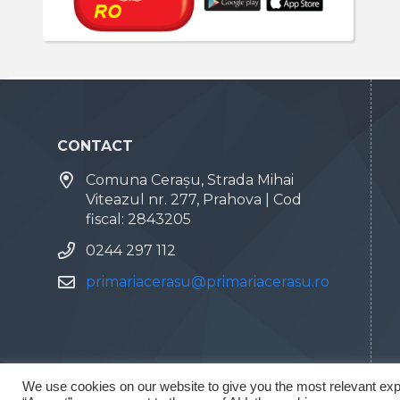
CONTACT
Comuna Cerașu, Strada Mihai
Viteazul nr. 277, Prahova | Cod
fiscal: 2843205
0244 297 112
primariacerasu@primariacerasu.ro
We use cookies on our website to give you the most relevant exp