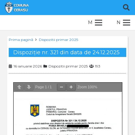
M
N
Prima pagină
Dispozitii primar 2025
Dispoziție nr. 321 din data de 24.12.2025
16 ianuarie 2026
Dispozitii primar 2025
193
Page
1
/
1
Zoom
100%