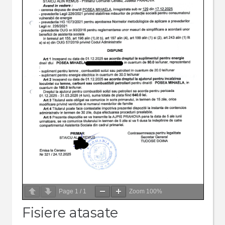
Page
1
/
1
Zoom
100%
Fisiere atasate