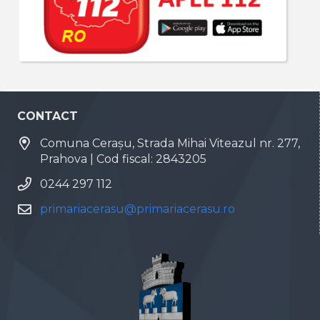
CONTACT
Comuna Cerașu, Strada Mihai Viteazul nr. 277,
Prahova | Cod fiscal: 2843205
0244 297 112
primariacerasu@primariacerasu.ro