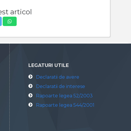
st articol
LEGATURI UTILE
Declaratii de avere
Declaratii de interese
Rapoarte legea 52/2003
Rapoarte legea 544/2001