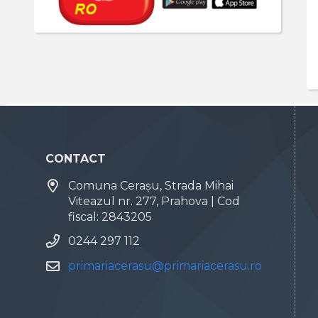
CONTACT
Comuna Cerașu, Strada Mihai
Viteazul nr. 277, Prahova | Cod
fiscal: 2843205
0244 297 112
primariacerasu@primariacerasu.ro