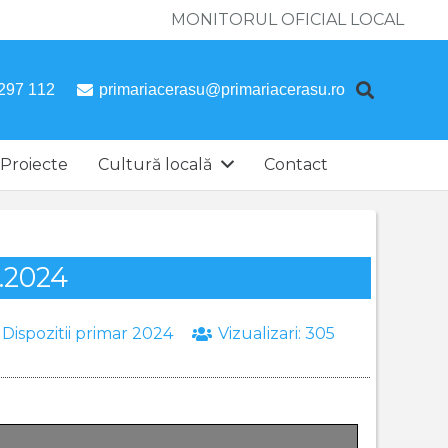
MONITORUL OFICIAL LOCAL
297 112
primariacerasu@primariacerasu.ro
Proiecte
Cultură locală
Contact
1.2024
:
Dispozitii primar 2024
Vizualizari:
305