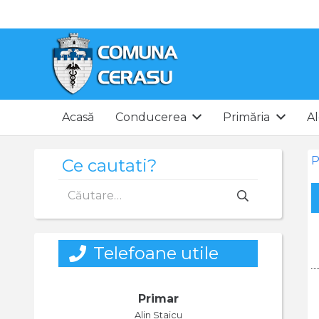
Acasă
Conducerea
Primăria
Al
P
Ce cautati?
Caută
după:
Telefoane utile
Primar
Alin Staicu