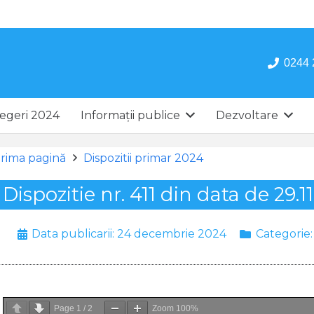
0244 
egeri 2024
Informații publice
Dezvoltare
rima pagină
Dispozitii primar 2024
Dispozitie nr. 411 din data de 29.1
Data publicarii:
24 decembrie 2024
Categorie
Page
1
/
2
Zoom
100%