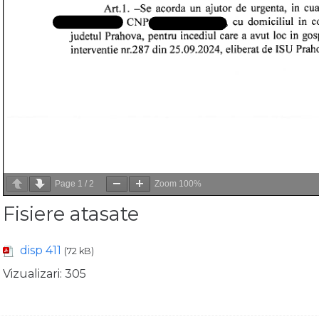
Page
1
/
2
Zoom
100%
Fisiere atasate
disp 411
(72 kB)
Vizualizari:
305