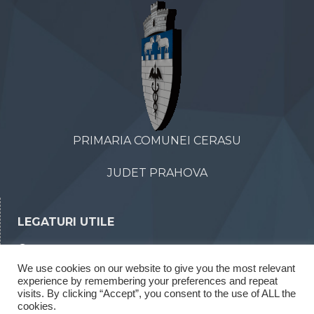
PRIMARIA COMUNEI CERASU
JUDET PRAHOVA
LEGATURI UTILE
Declaratii de avere
We use cookies on our website to give you the most relevant
Declaratii de interese
experience by remembering your preferences and repeat
visits. By clicking “Accept”, you consent to the use of ALL the
Rapoarte legea 52/2003
cookies.