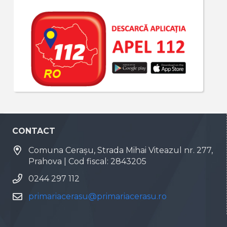
CONTACT
Comuna Cerașu, Strada Mihai Viteazul nr. 277,
Prahova | Cod fiscal: 2843205
0244 297 112
primariacerasu@primariacerasu.ro