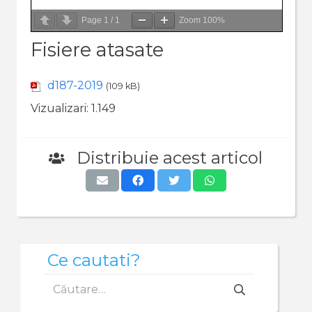
Page
1
/
1
Zoom
100%
Fisiere atasate
d187-2019
(109 kB)
Vizualizari:
1.149
Distribuie acest articol
Ce cautati?
Caută
după: