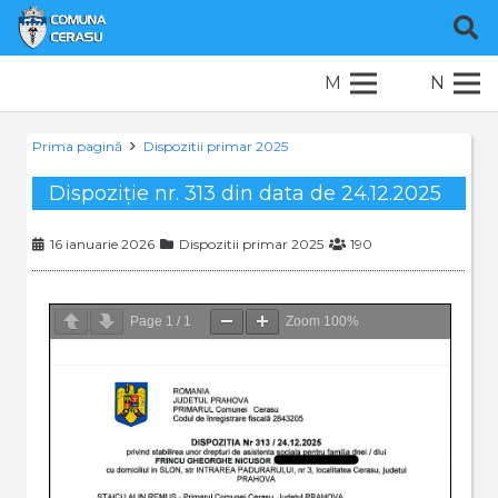
M
N
Prima pagină
Dispozitii primar 2025
Dispoziție nr. 313 din data de 24.12.2025
16 ianuarie 2026
Dispozitii primar 2025
190
Page
1
/
1
Zoom
100%