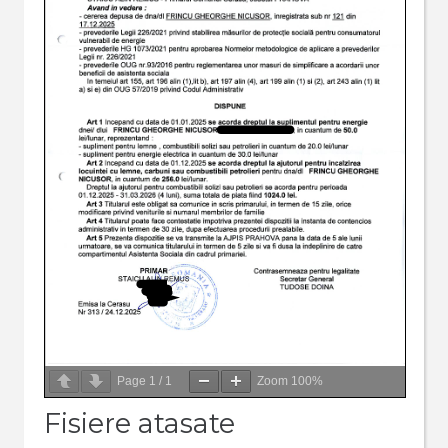
Page
1
/
1
Zoom
100%
Fisiere atasate