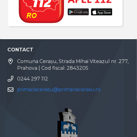
CONTACT
Comuna Cerașu, Strada Mihai Viteazul nr. 277,
Prahova | Cod fiscal: 2843205
0244 297 112
primariacerasu@primariacerasu.ro