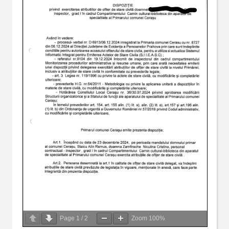
Page
1
/
2
Zoom
100%