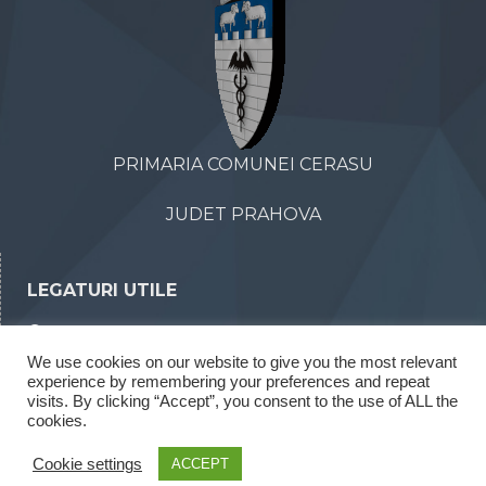
PRIMARIA COMUNEI CERASU
JUDET PRAHOVA
LEGATURI UTILE
Declaratii de avere
We use cookies on our website to give you the most relevant
Declaratii de interese
experience by remembering your preferences and repeat
Rapoarte legea 52/2003
visits. By clicking “Accept”, you consent to the use of ALL the
cookies.
Rapoarte legea 544/2001
Cookie settings
ACCEPT