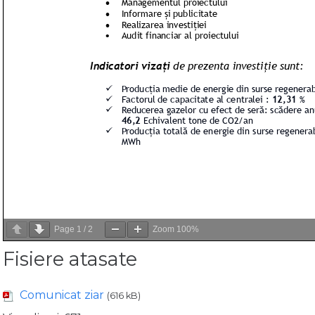
Page
1
/
2
Zoom
100%
Fisiere atasate
Comunicat ziar
(616 kB)