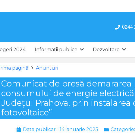
0244 
egeri 2024
Informații publice
Dezvoltare
rima pagină
Anunturi
Comunicat de presă demararea pr
consumului de energie electric
Județul Prahova, prin instalarea
fotovoltaice”
Data publicarii:
14 ianuarie 2025
Categorie