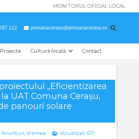
MONITORUL OFICIAL LOCAL
297 112
primariacerasu@primariacerasu.ro
Proiecte
Cultură locală
Contact
oiectului „Eficientizarea
ă la UAT Comuna Cerașu,
 de panouri solare
:
Anunturi
,
Vremea
Vizualizari:
671