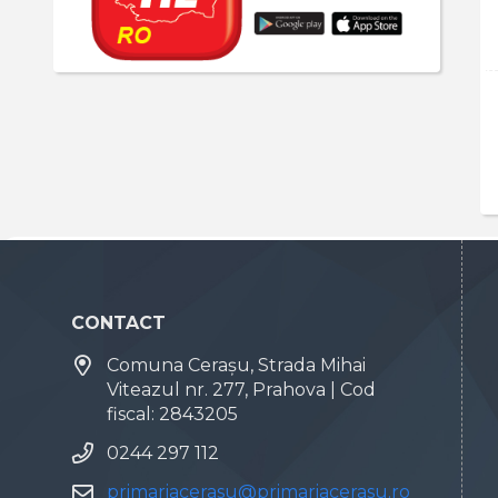
CONTACT
Comuna Cerașu, Strada Mihai
Viteazul nr. 277, Prahova | Cod
fiscal: 2843205
0244 297 112
primariacerasu@primariacerasu.ro