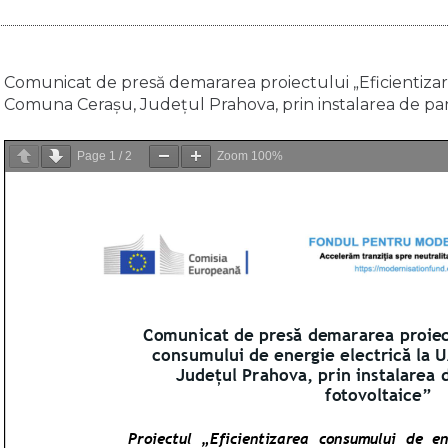
Comunicat de presă demararea proiectului „Eficientiza
Comuna Cerașu, Județul Prahova, prin instalarea de pan
Page
1
/
2
Zoom
100%