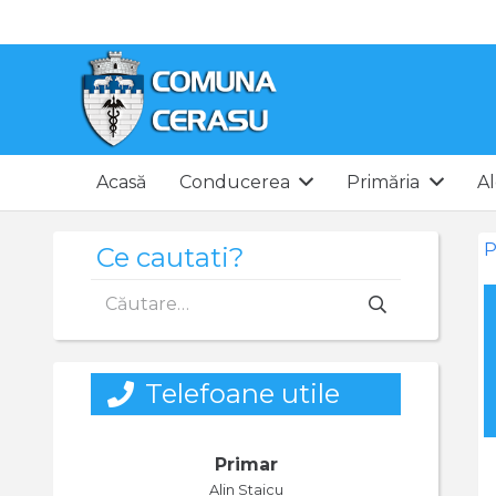
Acasă
Conducerea
Primăria
Al
P
Ce cautati?
Caută
după:
Telefoane utile
Primar
Alin Staicu