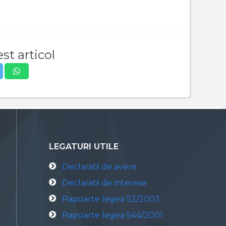
st articol
LEGATURI UTILE
Declaratii de avere
Declaratii de interese
Rapoarte legea 52/2003
Rapoarte legea 544/2001