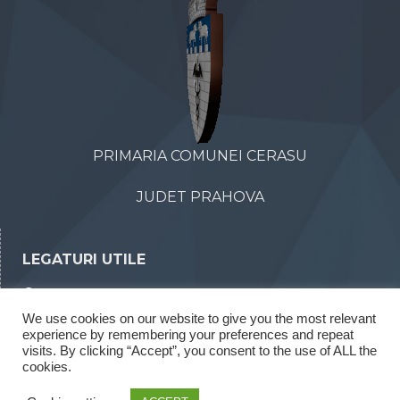
PRIMARIA COMUNEI CERASU
JUDET PRAHOVA
LEGATURI UTILE
Declaratii de avere
We use cookies on our website to give you the most relevant
Declaratii de interese
experience by remembering your preferences and repeat
Rapoarte legea 52/2003
visits. By clicking “Accept”, you consent to the use of ALL the
cookies.
Rapoarte legea 544/2001