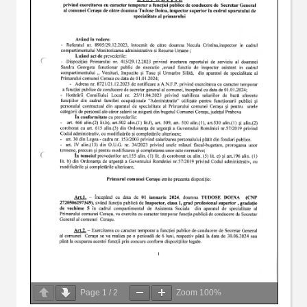
Page
1
/
2
Zoom
100%