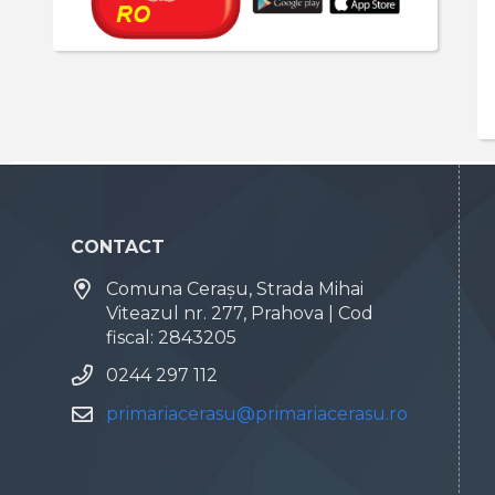
CONTACT
Comuna Cerașu, Strada Mihai
Viteazul nr. 277, Prahova | Cod
fiscal: 2843205
0244 297 112
primariacerasu@primariacerasu.ro