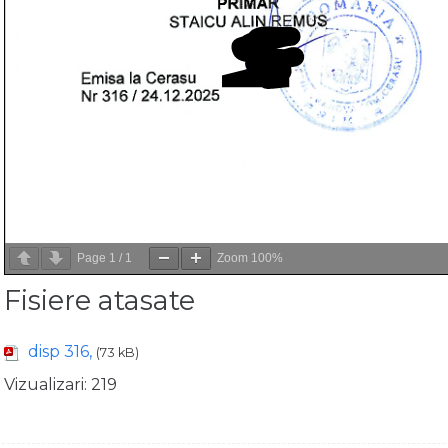
Page
1
/
1
Zoom
100%
Fisiere atasate
disp 316,
(73 kB)
Vizualizari:
219