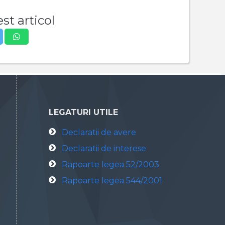
st articol
LEGATURI UTILE
Declaratii de avere
Declaratii de interese
Rapoarte legea 52/2003
Rapoarte legea 544/2001