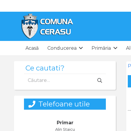
Acasă
Conducerea
Primăria
Al
P
Ce cautati?
Caută
după:
Telefoane utile
Primar
Alin Staicu