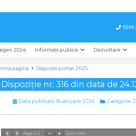
0244 
egeri 2024
Informații publice
Dezvoltare
rima pagină
Dispozitii primar 2025
Dispoziție nr. 316 din data de 24.
Data publicarii:
16 ianuarie 2026
Categorie:
D
Page
1
/
1
Zoom
100%