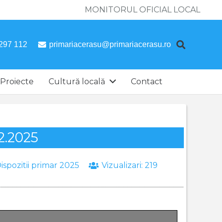
MONITORUL OFICIAL LOCAL
297 112
primariacerasu@primariacerasu.ro
Proiecte
Cultură locală
Contact
12.2025
ispozitii primar 2025
Vizualizari:
219