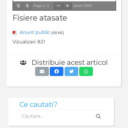
Page
1
/
1
Zoom
100%
Fisiere atasate
Anunt public
(68 kB)
Vizualizari:
821
Distribuie acest articol
Ce cautati?
Caută
după: