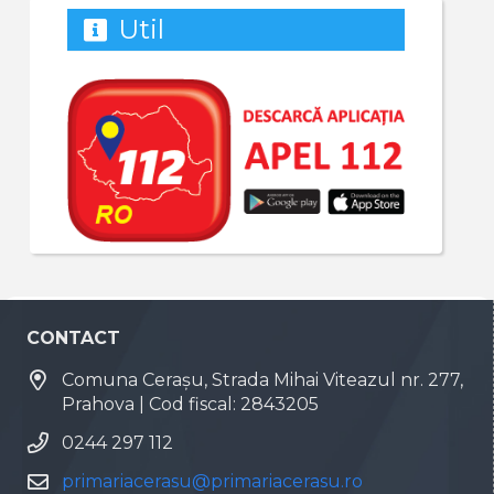
Util
CONTACT
Comuna Cerașu, Strada Mihai Viteazul nr. 277,
Prahova | Cod fiscal: 2843205
0244 297 112
primariacerasu@primariacerasu.ro