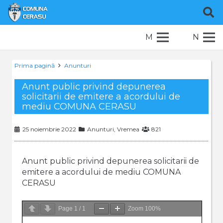
M
N
Prima pagină
Anunturi
Anunt public privind depunerea
solicitarii de emitere a acordului de
mediu COMUNA CERASU
25 noiembrie 2022
Anunturi
,
Vremea
821
Anunt public privind depunerea solicitarii de
emitere a acordului de mediu COMUNA
CERASU
Page
1
/
1
Zoom
100%