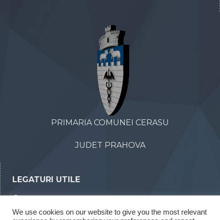
PRIMARIA COMUNEI CERASU
JUDET PRAHOVA
LEGATURI UTILE
Declaratii de avere
We use cookies on our website to give you the most relevant
Declaratii de interese