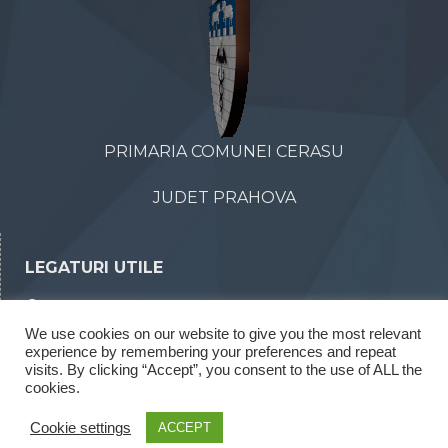
PRIMARIA COMUNEI CERASU
JUDET PRAHOVA
LEGATURI UTILE
Declaratii de avere
We use cookies on our website to give you the most relevant
Declaratii de interese
experience by remembering your preferences and repeat
Rapoarte legea 52/2003
visits. By clicking “Accept”, you consent to the use of ALL the
cookies.
Rapoarte legea 544/2001
Cookie settings
ACCEPT