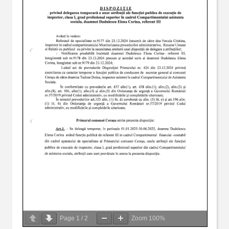
Page
1
/
2
Zoom
100%