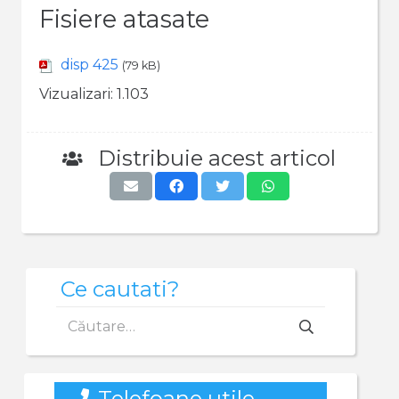
Fisiere atasate
disp 425
(79 kB)
Vizualizari:
1.103
Distribuie acest articol
Ce cautati?
Caută
după:
Telefoane utile