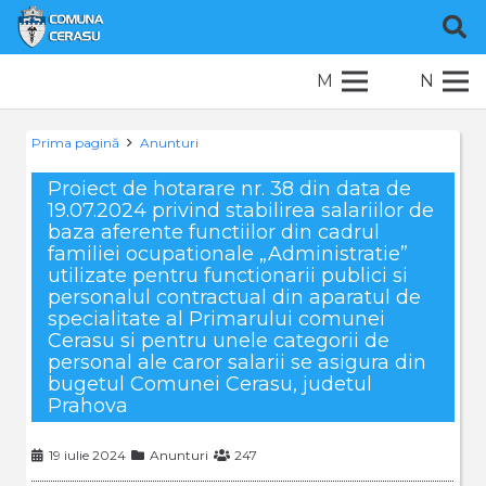
M
N
Prima pagină
Anunturi
Proiect de hotarare nr. 38 din data de
19.07.2024 privind stabilirea salariilor de
baza aferente functiilor din cadrul
familiei ocupationale „Administratie”
utilizate pentru functionarii publici si
personalul contractual din aparatul de
specialitate al Primarului comunei
Cerasu si pentru unele categorii de
personal ale caror salarii se asigura din
bugetul Comunei Cerasu, judetul
Prahova
19 iulie 2024
Anunturi
247