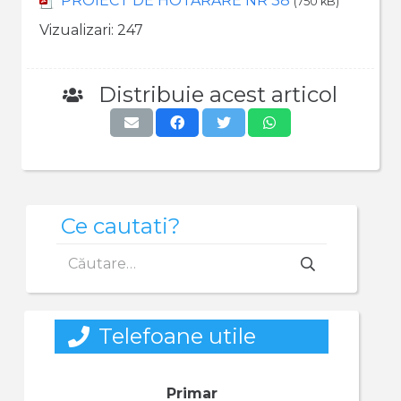
PROIECT DE HOTARARE NR 38
(750 kB)
Vizualizari:
247
Distribuie acest articol
Ce cautati?
Caută
după:
Telefoane utile
Primar