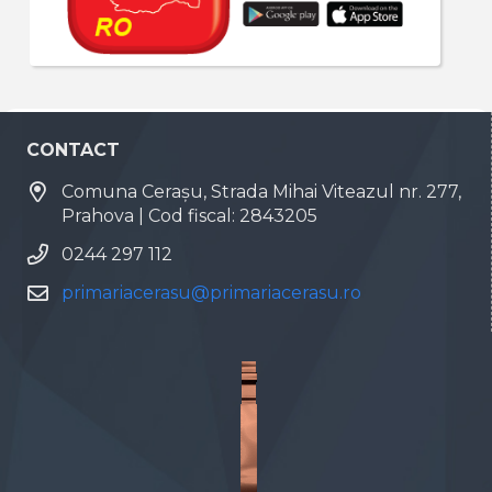
CONTACT
Comuna Cerașu, Strada Mihai Viteazul nr. 277,
Prahova | Cod fiscal: 2843205
0244 297 112
primariacerasu@primariacerasu.ro