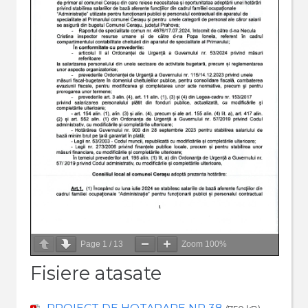
Page
1
/
13
Zoom
100%
Fisiere atasate