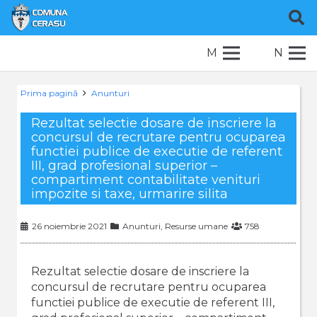
M
N
Prima pagină
Anunturi
Rezultat selectie dosare de inscriere la
concursul de recrutare pentru ocuparea
functiei publice de executie de referent
III, grad profesional superior –
compartiment contabilitate venituri
impozite si taxe, urmarire silita
26 noiembrie 2021
Anunturi
,
Resurse umane
758
Rezultat selectie dosare de inscriere la
concursul de recrutare pentru ocuparea
functiei publice de executie de referent III,