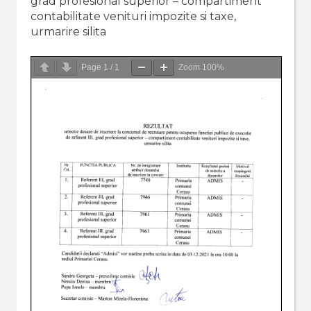
grad profesional superior – compartiment
contabilitate venituri impozite si taxe,
urmarire silita
Page
1
/
1
Zoom
100%