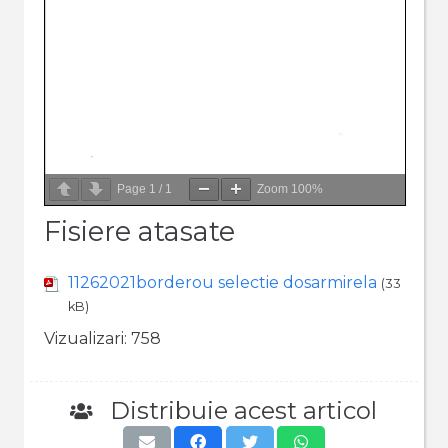
Page
1
/
1
Zoom
100%
Fisiere atasate
11262021borderou selectie dosarmirela
(33
kB)
Vizualizari:
758
Distribuie acest articol