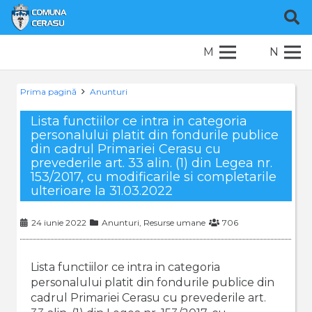
M
N
Prima pagină
Anunturi
Lista functiilor ce intra in categoria
personalului platit din fondurile publice
din cadrul Primariei Cerasu cu
prevederile art. 33 alin. (1) din Legea nr.
153/2017, cu modificarile si completarile
ulterioare la 31.03.2022
24 iunie 2022
Anunturi
,
Resurse umane
706
Lista functiilor ce intra in categoria
personalului platit din fondurile publice din
cadrul Primariei Cerasu cu prevederile art.