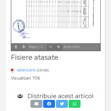
Page
1
/
1
Zoom
100%
Fisiere atasate
salarizare
(235 kB)
Vizualizari:
706
Distribuie acest articol