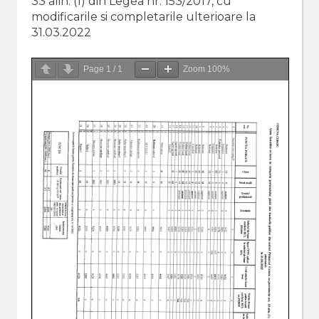
33 alin. (1) din Legea nr. 153/2017, cu
modificarile si completarile ulterioare la
31.03.2022
Page
1
/
1
Zoom
100%