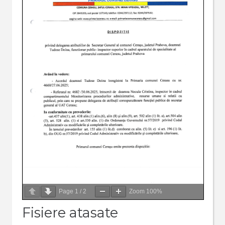
Page
1
/
2
Zoom
100%
Fisiere atasate