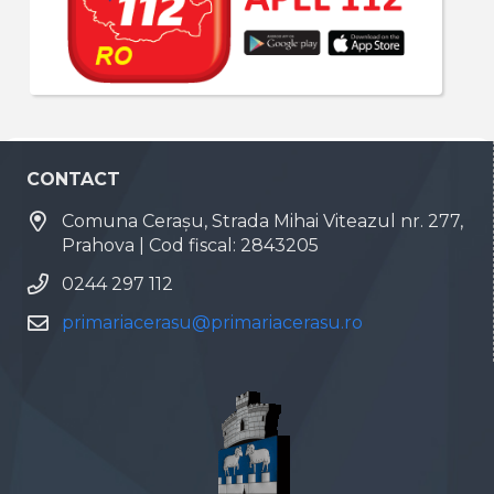
CONTACT
Comuna Cerașu, Strada Mihai Viteazul nr. 277,
Prahova | Cod fiscal: 2843205
0244 297 112
primariacerasu@primariacerasu.ro