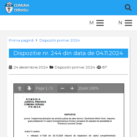
M
N
Prima pagină
Dispozitii primar 2024
Dispozitie nr. 244 din data de 04.11.2024
24 decembrie 2024
Dispozitii primar 2024
87
Page
1
/
3
Zoom
100%