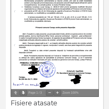
Page
1
/
3
Zoom
100%
Fisiere atasate