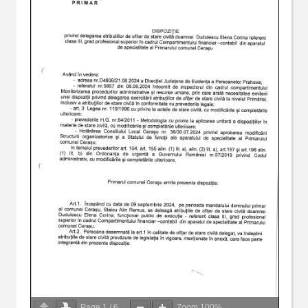
Page
1
/
6
Zoom
100%