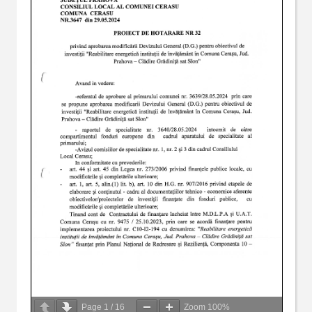
Page
1
/
16
Zoom
100%