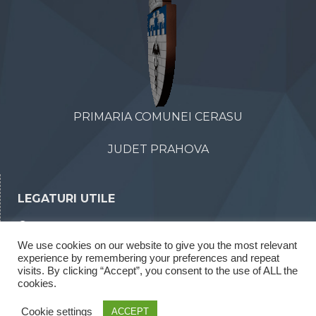
PRIMARIA COMUNEI CERASU
JUDET PRAHOVA
LEGATURI UTILE
Declaratii de avere
We use cookies on our website to give you the most relevant
Declaratii de interese
experience by remembering your preferences and repeat
Rapoarte legea 52/2003
visits. By clicking “Accept”, you consent to the use of ALL the
cookies.
Rapoarte legea 544/2001
Cookie settings
ACCEPT