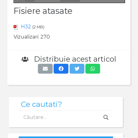
Fisiere atasate
H32
(2 MB)
Vizualizari:
270
Distribuie acest articol
Ce cautati?
Caută
după: