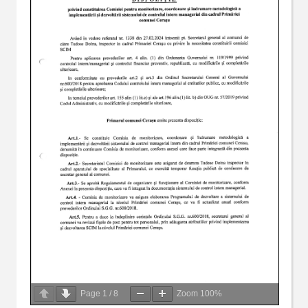
Page
1
/
8
Zoom
100%