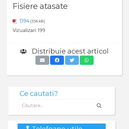
Fisiere atasate
D94
(356 kB)
Vizualizari:
199
Distribuie acest articol
Ce cautati?
Caută
după:
Telefoane utile