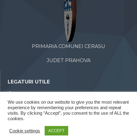
PRIMARIA COMUNEI CERASU
JUDET PRAHOVA
LEGATURI UTILE
Declaratii de avere
We use cookies on our website to give you the most relevant
Declaratii de interese
experience by remembering your preferences and repeat
Rapoarte legea 52/2003
visits. By clicking “Accept”, you consent to the use of ALL the
cookies.
Rapoarte legea 544/2001
Cookie settings
ACCEPT