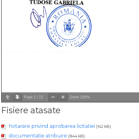
Page
1
/
22
Zoom
100%
Fisiere atasate
hotarare privind aprobarea licitatiei
(142 kB)
documentatie atribuire
(844 kB)