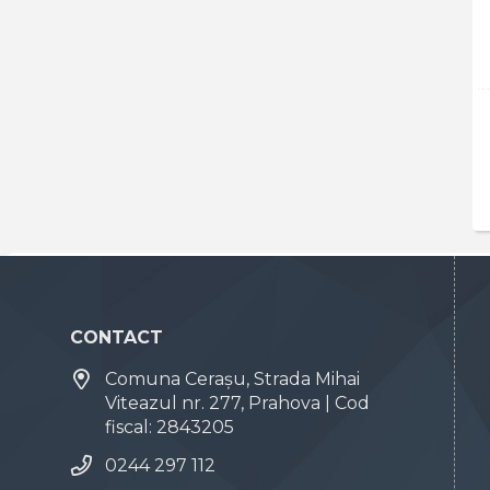
CONTACT
Comuna Cerașu, Strada Mihai
Viteazul nr. 277, Prahova | Cod
fiscal: 2843205
0244 297 112