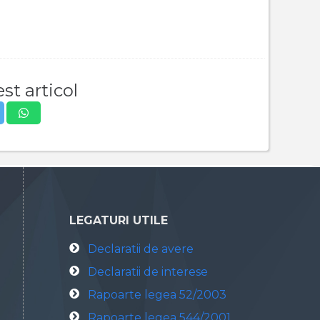
st articol
LEGATURI UTILE
Declaratii de avere
Declaratii de interese
Rapoarte legea 52/2003
Rapoarte legea 544/2001