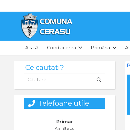
Acasă
Conducerea
Primăria
Al
P
Ce cautati?
Caută
după:
Telefoane utile
Primar
Alin Staicu