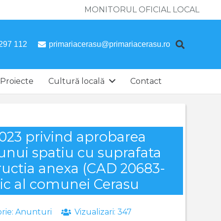
MONITORUL OFICIAL LOCAL
297 112
primariacerasu@primariacerasu.ro
Proiecte
Cultură locală
Contact
.2023 privind aprobarea
 a unui spatiu cu suprafata
tructia anexa (CAD 20683-
ic al comunei Cerasu
rie:
Anunturi
Vizualizari:
347