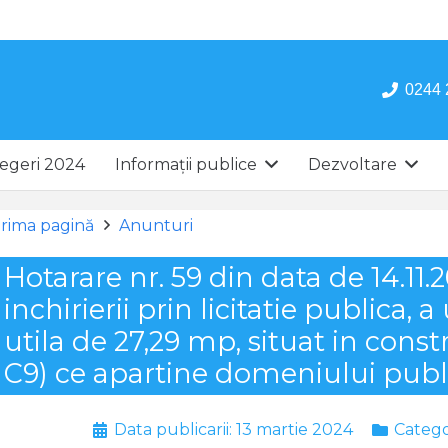
0244 
egeri 2024
Informații publice
Dezvoltare
rima pagină
Anunturi
Hotarare nr. 59 din data de 14.11
inchirierii prin licitatie publica,
utila de 27,29 mp, situat in cons
C9) ce apartine domeniului publ
Data publicarii:
13 martie 2024
Catego