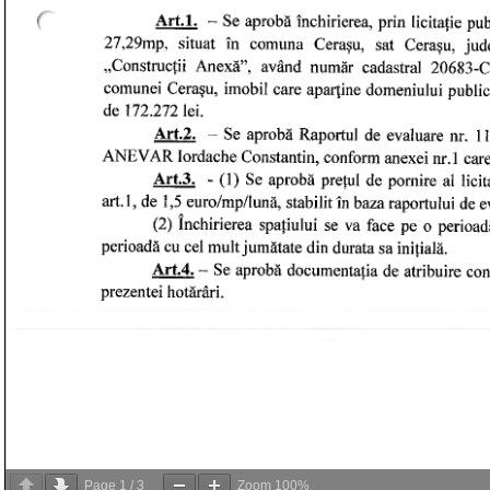
Page
1
/
3
Zoom
100%