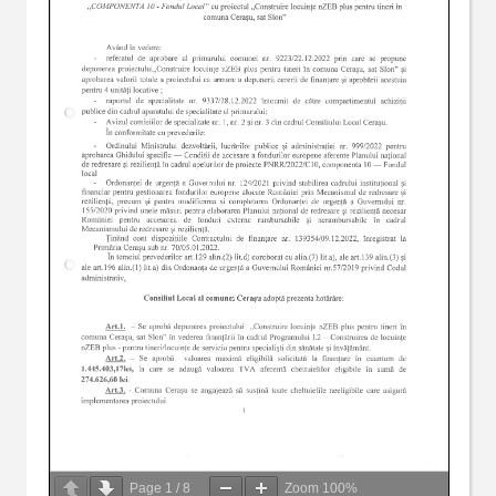
Page
1
/
8
Zoom
100%