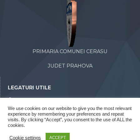
PRIMARIA COMUNEI CERASU
JUDET PRAHOVA
LEGATURI UTILE
Declaratii de avere
We use cookies on our website to give you the most relevant
Declaratii de interese
experience by remembering your preferences and repeat
visits. By clicking “Accept”, you consent to the use of ALL the
Rapoarte legea 52/2003
cookies.
Rapoarte legea 544/2001
Cookie settings
ACCEPT