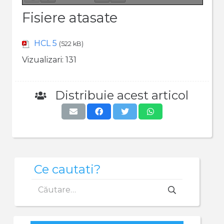
Fisiere atasate
HCL 5
(522 kB)
Vizualizari:
131
Distribuie acest articol
Ce cautati?
Caută
după: