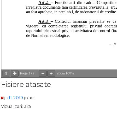
Page
1
/
2
Zoom
100%
Fisiere atasate
d1-2019
(116 kB)
Vizualizari:
329