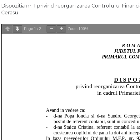
Dispozitia nr. 1 privind reorganizarea Controlului Finan
Cerasu
Page
1
/
2
Zoom
100%