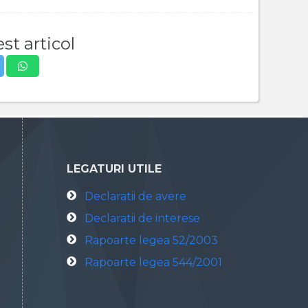
st articol
LEGATURI UTILE
Declaratii de avere
Declaratii de interese
Rapoarte legea 52/2003
Rapoarte legea 544/2001