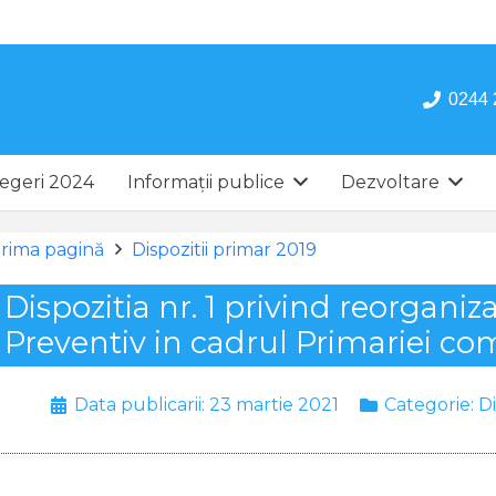
0244 
egeri 2024
Informații publice
Dezvoltare
rima pagină
Dispozitii primar 2019
Dispozitia nr. 1 privind reorgani
Preventiv in cadrul Primariei c
Data publicarii:
23 martie 2021
Categorie:
Di