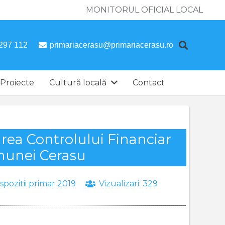
MONITORUL OFICIAL LOCAL
297 112
primariacerasu@primariacerasu.ro
Proiecte
Cultură locală
Contact
zarea Controlului Financiar
omunei Cerasu
spozitii primar 2019
Vizualizari:
329