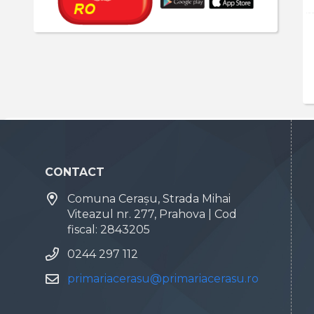
CONTACT
Comuna Cerașu, Strada Mihai
Viteazul nr. 277, Prahova | Cod
fiscal: 2843205
0244 297 112
primariacerasu@primariacerasu.ro