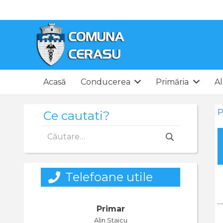
Acasă
Conducerea
Primăria
Al
P
Ce cautati?
Caută
după:
Telefoane utile
Primar
Alin Staicu