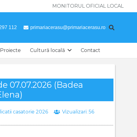
MONITORUL OFICIAL LOCAL
297 112
primariacerasu@primariacerasu.ro
Proiecte
Cultură locală
Contact
 de 07.07.2026 (Badea
Elena)
icatii casatorie 2026
Vizualizari:
56