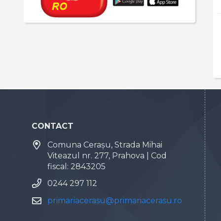
CONTACT
Comuna Cerașu, Strada Mihai
Viteazul nr. 277, Prahova | Cod
fiscal: 2843205
0244 297 112
primariacerasu@primariacerasu.ro