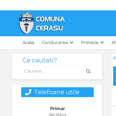
Acasă
Conducerea
Primăria
Al
P
Ce cautati?
Caută
după:
Telefoane utile
Primar
Alin Staicu