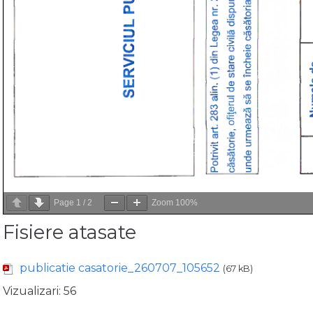
Page
1
/
2
Zoom
100%
Fisiere atasate
publicatie casatorie_260707_105652
(67 kB)
Vizualizari:
56