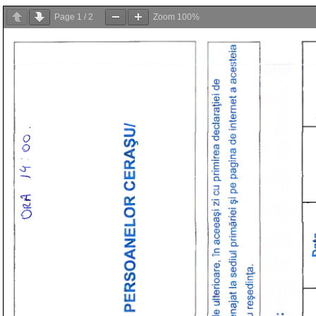
Page
1
/
2
Zoom
100%