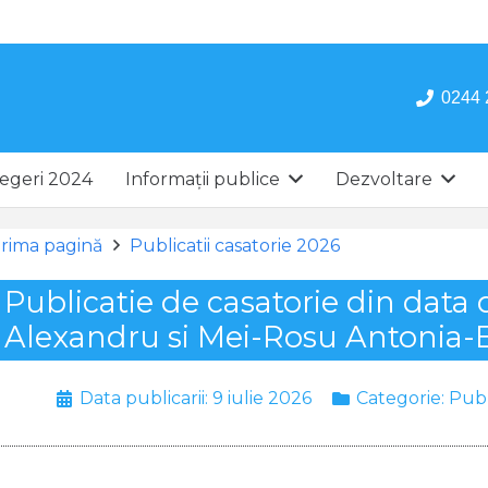
0244 
egeri 2024
Informații publice
Dezvoltare
rima pagină
Publicatii casatorie 2026
Publicatie de casatorie din data
Alexandru si Mei-Rosu Antonia-
Data publicarii:
9 iulie 2026
Categorie:
Publ