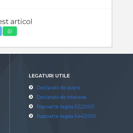
st articol
LEGATURI UTILE
Declaratii de avere
Declaratii de interese
Rapoarte legea 52/2003
Rapoarte legea 544/2001