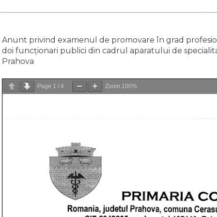
Anunt privind examenul de promovare în grad profesion
doi funcționari publici din cadrul aparatului de special
Prahova
Page
1
/
4
Zoom
100%