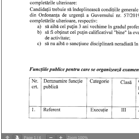
Page
1
/
4
Zoom
100%