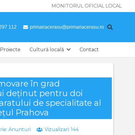
MONITORUL OFICIAL LOCAL
297 112
primariacerasu@primariacerasu.ro
Proiecte
Cultură locală
Contact
movare în grad
ui deținut pentru doi
ratului de specialitate al
ețul Prahova
rie:
Anunturi
Vizualizari:
144