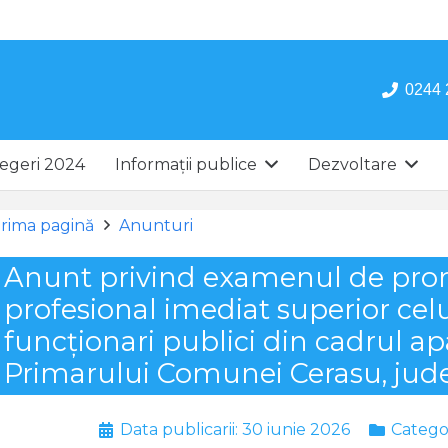
0244 
egeri 2024
Informații publice
Dezvoltare
rima pagină
Anunturi
Anunt privind examenul de pro
profesional imediat superior cel
funcționari publici din cadrul apa
Primarului Comunei Cerasu, jud
Data publicarii:
30 iunie 2026
Catego