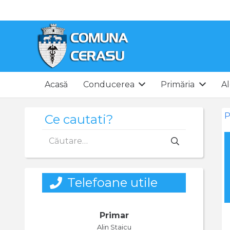
Acasă
Conducerea
Primăria
Al
P
Ce cautati?
Caută
după:
Telefoane utile
Primar
Alin Staicu