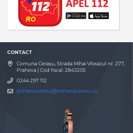
CONTACT
Comuna Cerașu, Strada Mihai Viteazul nr. 277,
Prahova | Cod fiscal: 2843205
0244 297 112
primariacerasu@primariacerasu.ro