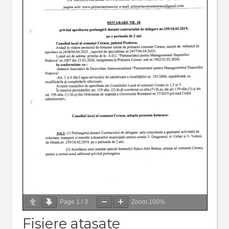
Page
1
/
3
Zoom
100%
Fisiere atasate