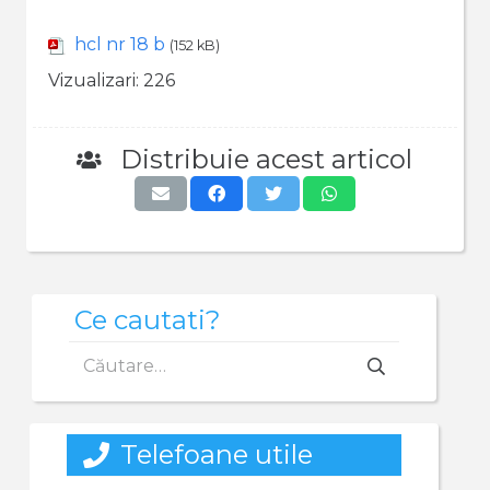
hcl nr 18 b
(152 kB)
Vizualizari:
226
Distribuie acest articol
Ce cautati?
Caută
după:
Telefoane utile