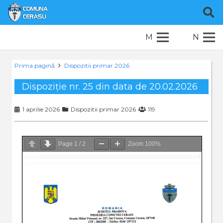
M
N
Prima pagină
Dispozitii primar 2026
Dispoziție nr. 25 din data de 20.02.2026
1 aprilie 2026
Dispozitii primar 2026
119
Page
1
/
2
Zoom
100%