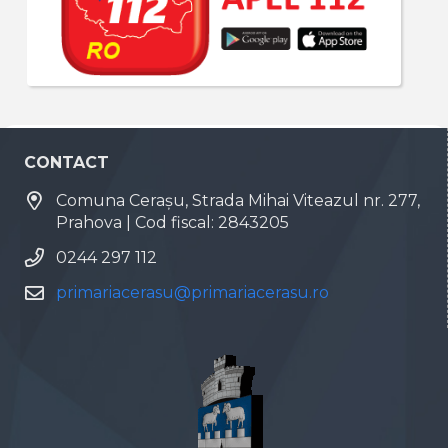
CONTACT
Comuna Cerașu, Strada Mihai Viteazul nr. 277,
Prahova | Cod fiscal: 2843205
0244 297 112
primariacerasu@primariacerasu.ro