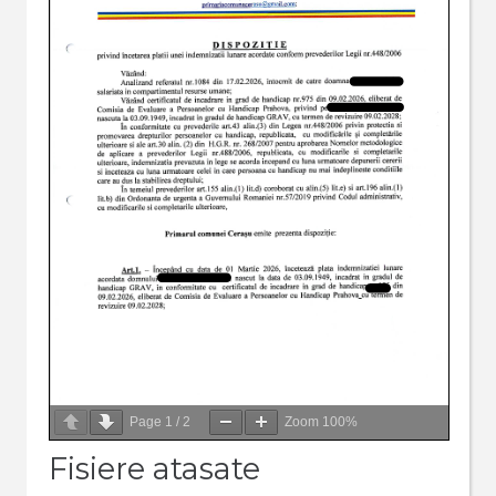
Page
1
/
2
Zoom
100%
Fisiere atasate