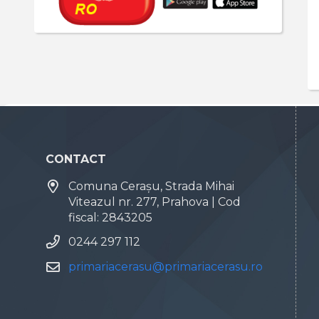
CONTACT
Comuna Cerașu, Strada Mihai
Viteazul nr. 277, Prahova | Cod
fiscal: 2843205
0244 297 112
primariacerasu@primariacerasu.ro