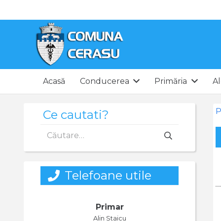
Acasă
Conducerea
Primăria
Al
P
Ce cautati?
Caută
după:
Telefoane utile
Primar
Alin Staicu