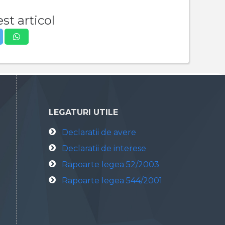
st articol
LEGATURI UTILE
Declaratii de avere
Declaratii de interese
Rapoarte legea 52/2003
Rapoarte legea 544/2001