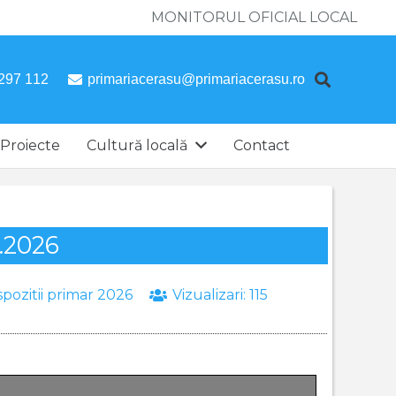
MONITORUL OFICIAL LOCAL
297 112
primariacerasu@primariacerasu.ro
Proiecte
Cultură locală
Contact
2.2026
spozitii primar 2026
Vizualizari:
115