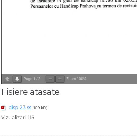
Page
1
/
2
Zoom
100%
Fisiere atasate
disp 23 ss
(109 kB)
Vizualizari:
115