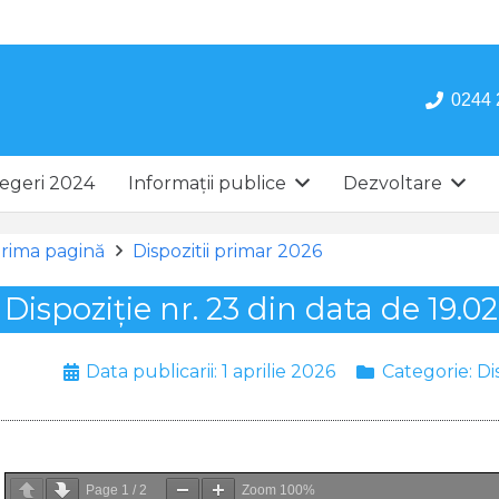
0244 
egeri 2024
Informații publice
Dezvoltare
rima pagină
Dispozitii primar 2026
Dispoziție nr. 23 din data de 19.0
Data publicarii:
1 aprilie 2026
Categorie:
Di
Page
1
/
2
Zoom
100%