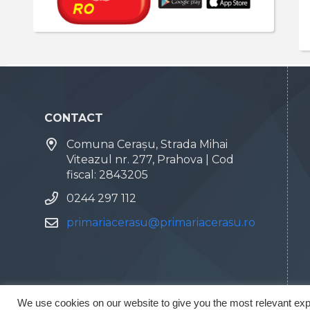
CONTACT
Comuna Cerașu, Strada Mihai
Viteazul nr. 277, Prahova | Cod
fiscal: 2843205
0244 297 112
primariacerasu@primariacerasu.ro
We use cookies on our website to give you the most relevant exp