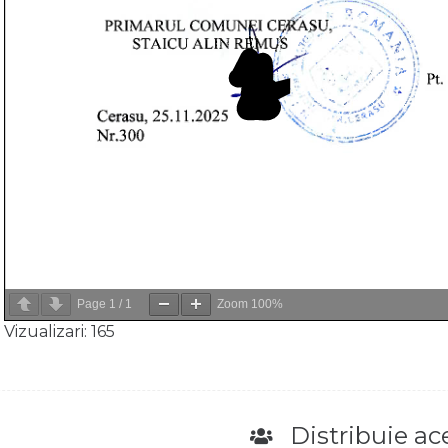
Page
1
/
1
Zoom
100%
Vizualizari:
165
Distribuie ace