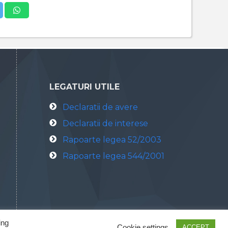
LEGATURI UTILE
Declaratii de avere
Declaratii de interese
Rapoarte legea 52/2003
Rapoarte legea 544/2001
ing
Cookie settings
ACCEPT