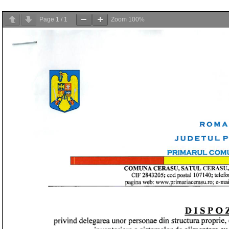
Page
1
/
1
Zoom
100%