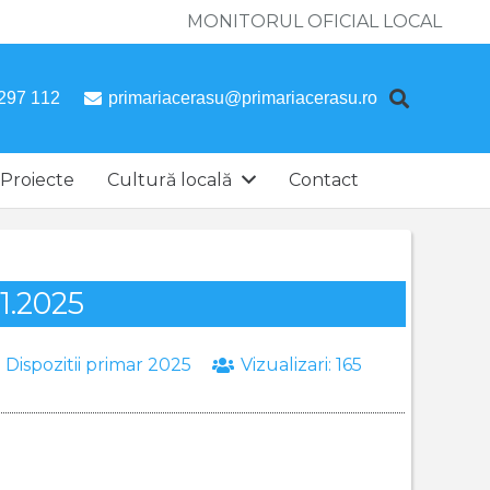
MONITORUL OFICIAL LOCAL
297 112
primariacerasu@primariacerasu.ro
Proiecte
Cultură locală
Contact
11.2025
:
Dispozitii primar 2025
Vizualizari:
165