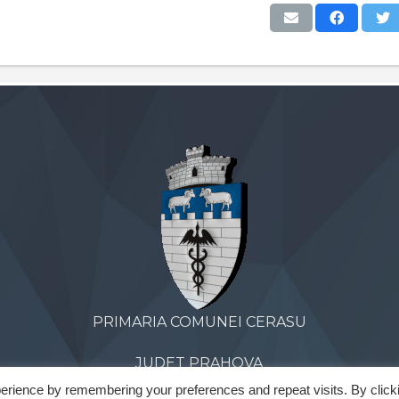
PRIMARIA COMUNEI CERASU
JUDET PRAHOVA
erience by remembering your preferences and repeat visits. By click