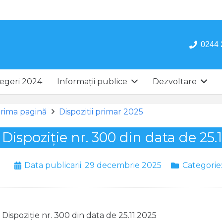
0244 
egeri 2024
Informații publice
Dezvoltare
rima pagină
Dispozitii primar 2025
Dispoziție nr. 300 din data de 25.
Data publicarii:
29 decembrie 2025
Categorie
Dispoziție nr. 300 din data de 25.11.2025