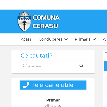
Acasă
Conducerea
Primăria
Al
P
Ce cautati?
Caută
după:
Telefoane utile
Primar
Alin Staicu