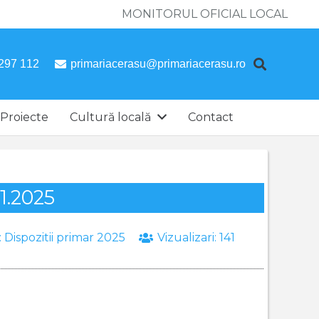
MONITORUL OFICIAL LOCAL
297 112
primariacerasu@primariacerasu.ro
Proiecte
Cultură locală
Contact
11.2025
:
Dispozitii primar 2025
Vizualizari:
141