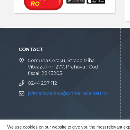
CONTACT
Comuna Cerașu, Strada Mihai
Viteazul nr. 277, Prahova | Cod
fiscal: 2843205
0244 297 112
primariacerasu@primariacerasu.ro
We use cookies on our website to give you the most relevant exp