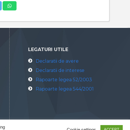
LEGATURI UTILE
Declaratii de avere
Declaratii de interese
Rapoarte legea 52/2003
Rapoarte legea 544/2001
ing
Cookie settings
ACCEPT