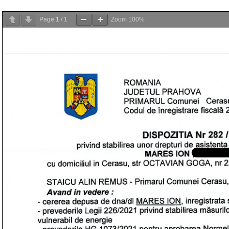
Page
1
/
1
Zoom
100%