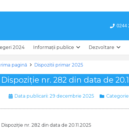
0244 
egeri 2024
Informații publice
Dezvoltare
rima pagină
Dispozitii primar 2025
Dispoziție nr. 282 din data de 20.
Data publicarii:
29 decembrie 2025
Categorie
Dispoziție nr. 282 din data de 20.11.2025