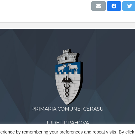
PRIMARIA COMUNEI CERASU
JUDET PRAHOVA
erience by remembering your preferences and repeat visits. By click