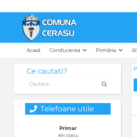
Acasă
Conducerea
Primăria
Al
P
Ce cautati?
Caută
după:
Telefoane utile
Primar
Alin Staicu