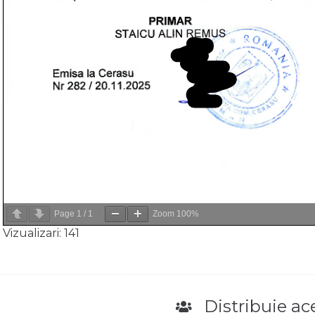
Page
1
/
1
Zoom
100%
Vizualizari:
141
Distribuie ace