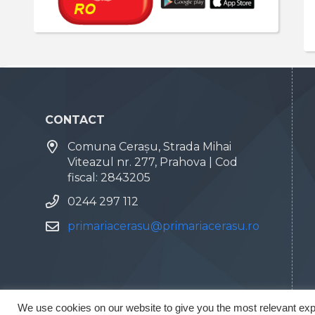
CONTACT
Comuna Cerașu, Strada Mihai
Viteazul nr. 277, Prahova | Cod
fiscal: 2843205
0244 297 112
primariacerasu@primariacerasu.ro
We use cookies on our website to give you the most relevant exp