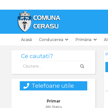
Acasă
Conducerea
Primăria
Al
P
Ce cautati?
Caută
după:
Telefoane utile
Primar
Alin Staicu