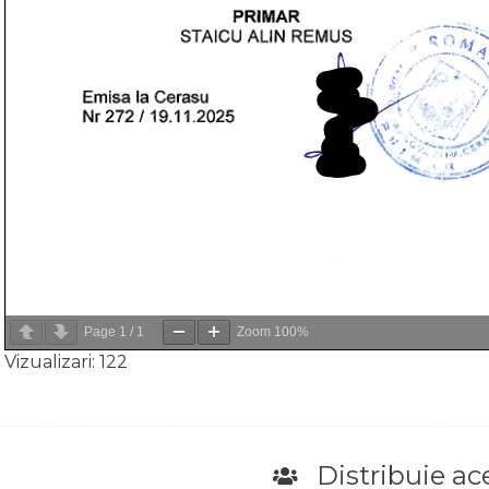
Page
1
/
1
Zoom
100%
Vizualizari:
122
Distribuie ace