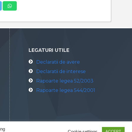
LEGATURI UTILE
Declaratii de avere
Declaratii de interese
Rapoarte legea 52/2003
Rapoarte legea 544/2001
ing
Cookie settings
ACCEPT