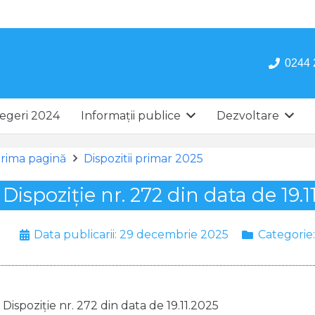
0244 
egeri 2024
Informații publice
Dezvoltare
rima pagină
Dispozitii primar 2025
Dispoziție nr. 272 din data de 19.1
Data publicarii:
29 decembrie 2025
Categorie
Dispoziție nr. 272 din data de 19.11.2025