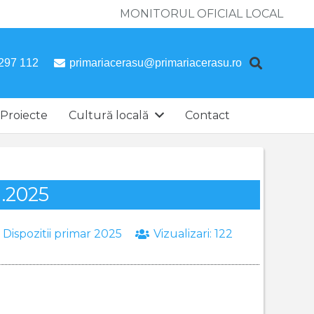
MONITORUL OFICIAL LOCAL
297 112
primariacerasu@primariacerasu.ro
Proiecte
Cultură locală
Contact
1.2025
:
Dispozitii primar 2025
Vizualizari:
122