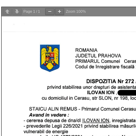
Page
1
/
1
Zoom
100%