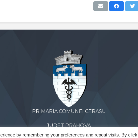
PRIMARIA COMUNEI CERASU
JUDET PRAHOVA
erience by remembering your preferences and repeat visits. By click