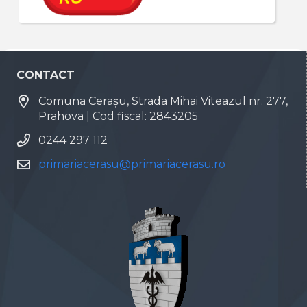
CONTACT
Comuna Cerașu, Strada Mihai Viteazul nr. 277,
Prahova | Cod fiscal: 2843205
0244 297 112
primariacerasu@primariacerasu.ro