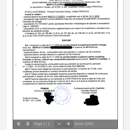
Page
1
/
1
Zoom
100%