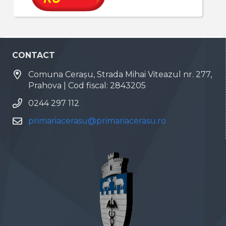
CONTACT
Comuna Cerașu, Strada Mihai Viteazul nr. 277,
Prahova | Cod fiscal: 2843205
0244 297 112
primariacerasu@primariacerasu.ro