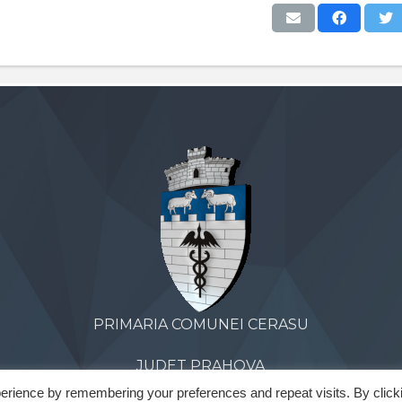
PRIMARIA COMUNEI CERASU
JUDET PRAHOVA
erience by remembering your preferences and repeat visits. By click