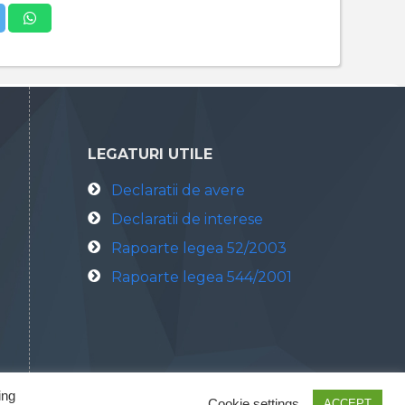
LEGATURI UTILE
Declaratii de avere
Declaratii de interese
Rapoarte legea 52/2003
Rapoarte legea 544/2001
ing
Cookie settings
ACCEPT