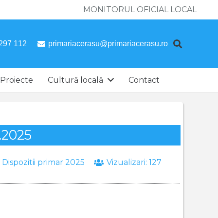
MONITORUL OFICIAL LOCAL
297 112
primariacerasu@primariacerasu.ro
Proiecte
Cultură locală
Contact
1.2025
:
Dispozitii primar 2025
Vizualizari:
127