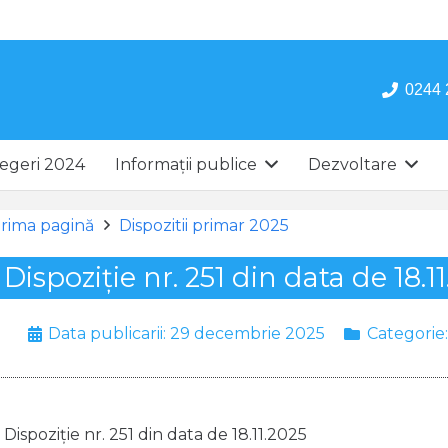
0244 
egeri 2024
Informații publice
Dezvoltare
rima pagină
Dispozitii primar 2025
Dispoziție nr. 251 din data de 18.1
Data publicarii:
29 decembrie 2025
Categorie
Dispoziție nr. 251 din data de 18.11.2025