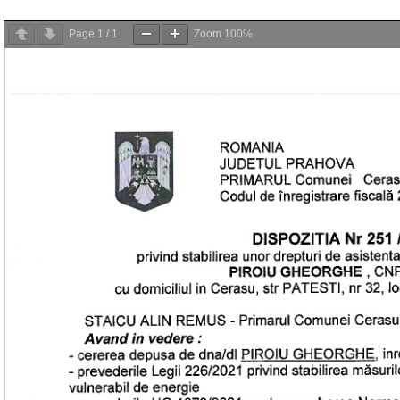
Page
1
/
1
Zoom
100%