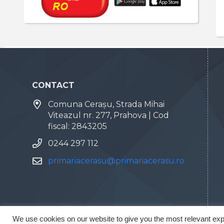
CONTACT
Comuna Cerașu, Strada Mihai
Viteazul nr. 277, Prahova | Cod
fiscal: 2843205
0244 297 112
primariacerasu@primariacerasu.ro
We use cookies on our website to give you the most relevant exp