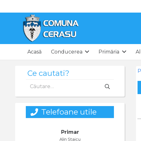
Acasă
Conducerea
Primăria
Al
P
Ce cautati?
Caută
după:
Telefoane utile
Primar
Alin Staicu