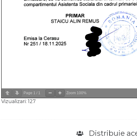
Page
1
/
1
Zoom
100%
Vizualizari:
127
Distribuie ace