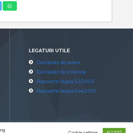
LEGATURI UTILE
Declaratii de avere
Declaratii de interese
Rapoarte legea 52/2003
Rapoarte legea 544/2001
ing
Cookie settings
ACCEPT