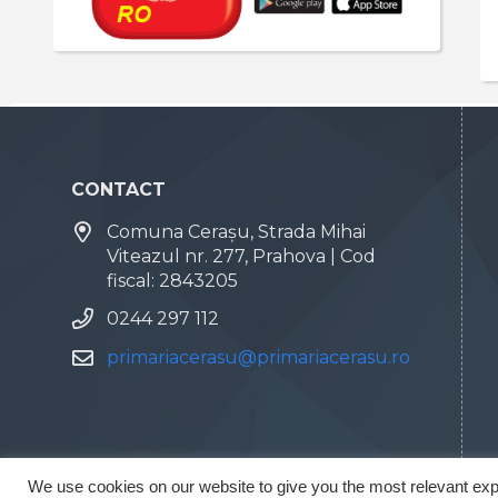
CONTACT
Comuna Cerașu, Strada Mihai
Viteazul nr. 277, Prahova | Cod
fiscal: 2843205
0244 297 112
primariacerasu@primariacerasu.ro
We use cookies on our website to give you the most relevant exp