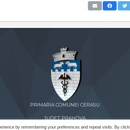
PRIMARIA COMUNEI CERASU
JUDET PRAHOVA
erience by remembering your preferences and repeat visits. By click