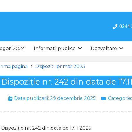
0244 
egeri 2024
Informații publice
Dezvoltare
rima pagină
Dispozitii primar 2025
Dispoziție nr. 242 din data de 17.1
Data publicarii:
29 decembrie 2025
Categorie
Dispoziție nr. 242 din data de 17.11.2025