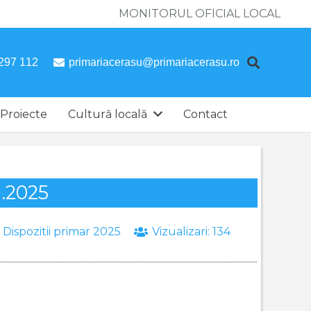
MONITORUL OFICIAL LOCAL
297 112
primariacerasu@primariacerasu.ro
Proiecte
Cultură locală
Contact
1.2025
:
Dispozitii primar 2025
Vizualizari:
134