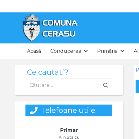
Acasă
Conducerea
Primăria
Al
P
Ce cautati?
Caută
după:
Telefoane utile
Primar
Alin Staicu