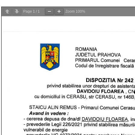
Page
1
/
1
Zoom
100%