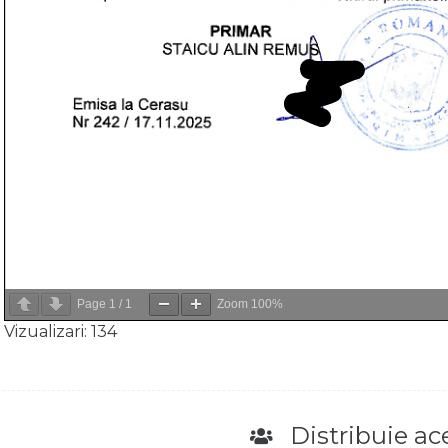
Page
1
/
1
Zoom
100%
Vizualizari:
134
Distribuie ace