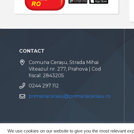
CONTACT
Comuna Cerașu, Strada Mihai
Viteazul nr. 277, Prahova | Cod
fiscal: 2843205
0244 297 112
primariacerasu@primariacerasu.ro
We use cookies on our website to give you the most relevant exp