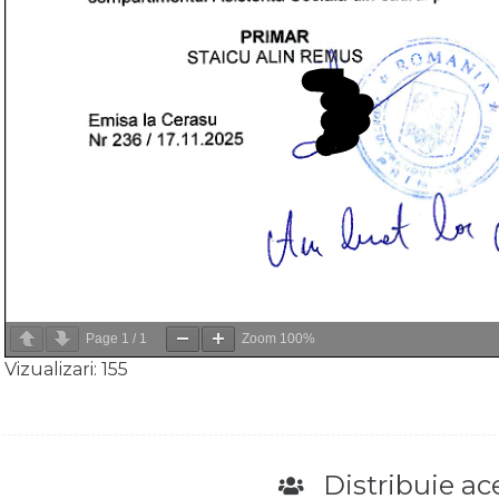
Page
1
/
1
Zoom
100%
Vizualizari:
155
Distribuie ace