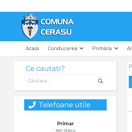
Acasă
Conducerea
Primăria
Al
P
Ce cautati?
Caută
după:
Telefoane utile
Primar
Alin Staicu