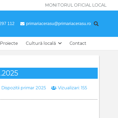
MONITORUL OFICIAL LOCAL
297 112
primariacerasu@primariacerasu.ro
Proiecte
Cultură locală
Contact
1.2025
:
Dispozitii primar 2025
Vizualizari:
155