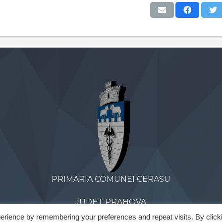
PRIMARIA COMUNEI CERASU
JUDET PRAHOVA
erience by remembering your preferences and repeat visits. By click