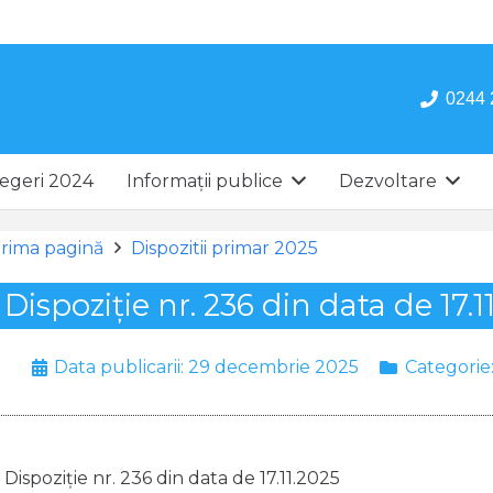
0244 
egeri 2024
Informații publice
Dezvoltare
rima pagină
Dispozitii primar 2025
Dispoziție nr. 236 din data de 17.1
Data publicarii:
29 decembrie 2025
Categorie
Dispoziție nr. 236 din data de 17.11.2025