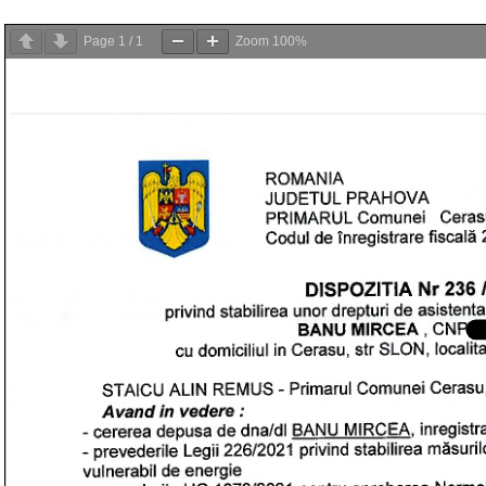
Page
1
/
1
Zoom
100%