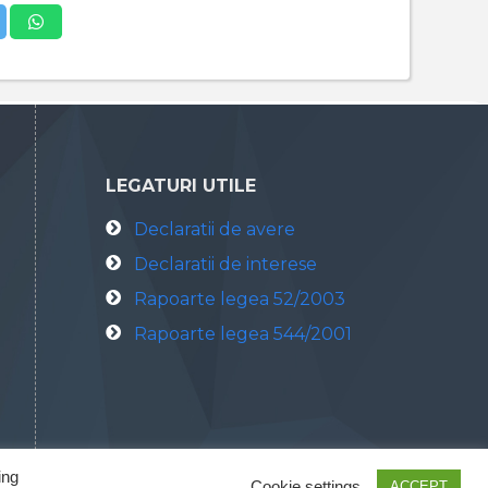
LEGATURI UTILE
Declaratii de avere
Declaratii de interese
Rapoarte legea 52/2003
Rapoarte legea 544/2001
ing
Cookie settings
ACCEPT