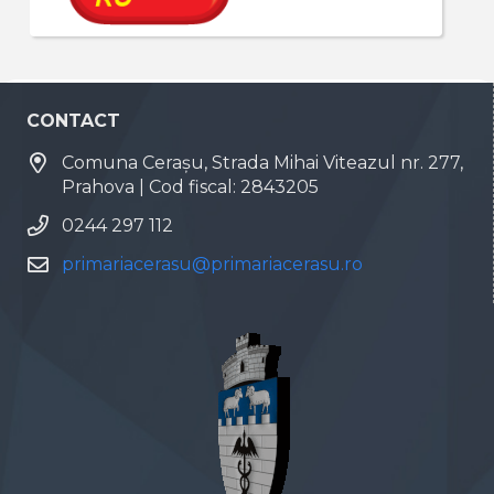
CONTACT
Comuna Cerașu, Strada Mihai Viteazul nr. 277,
Prahova | Cod fiscal: 2843205
0244 297 112
primariacerasu@primariacerasu.ro