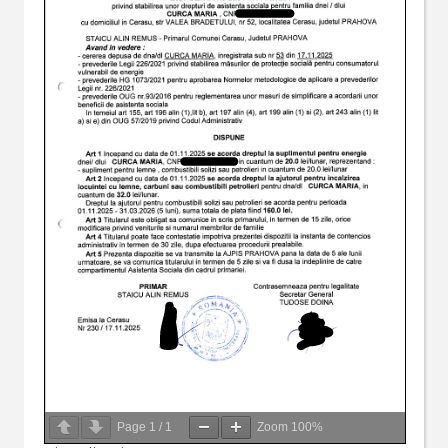
Page
1
/
1
Zoom
100%